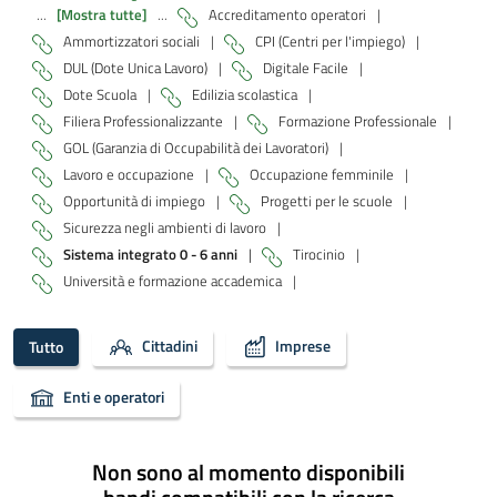
...
[Mostra tutte]
...
Accreditamento operatori
|
Ammortizzatori sociali
|
CPI (Centri per l'impiego)
|
DUL (Dote Unica Lavoro)
|
Digitale Facile
|
Dote Scuola
|
Edilizia scolastica
|
Filiera Professionalizzante
|
Formazione Professionale
|
GOL (Garanzia di Occupabilità dei Lavoratori)
|
Lavoro e occupazione
|
Occupazione femminile
|
Opportunità di impiego
|
Progetti per le scuole
|
Sicurezza negli ambienti di lavoro
|
Sistema integrato 0 - 6 anni
|
Tirocinio
|
Università e formazione accademica
|
Cittadini
Imprese
Tutto
Enti e operatori
Non sono al momento disponibili