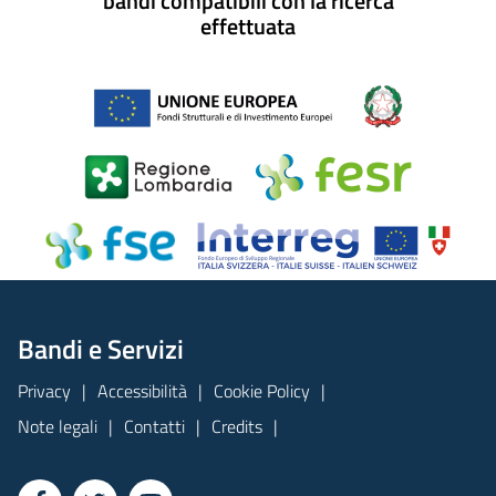
bandi compatibili con la ricerca
effettuata
Bandi e Servizi
Privacy
Accessibilità
Cookie Policy
Note legali
Contatti
Credits