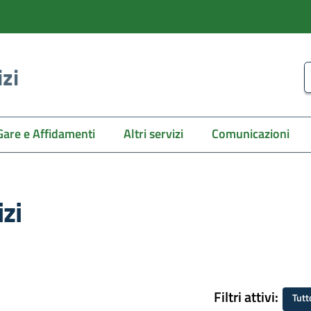
izi
C
Gare e Affidamenti
Altri servizi
Comunicazioni
zi
Filtri attivi:
Tutt