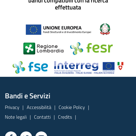
bandi compatibili con la ricerca
effettuata
Bandi e Servizi
Privacy
Accessibilità
Cookie Policy
Note legali
Contatti
Credits