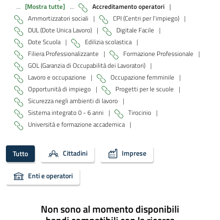
...
[Mostra tutte]
...
Accreditamento operatori
|
Ammortizzatori sociali
|
CPI (Centri per l'impiego)
|
DUL (Dote Unica Lavoro)
|
Digitale Facile
|
Dote Scuola
|
Edilizia scolastica
|
Filiera Professionalizzante
|
Formazione Professionale
|
GOL (Garanzia di Occupabilità dei Lavoratori)
|
Lavoro e occupazione
|
Occupazione femminile
|
Opportunità di impiego
|
Progetti per le scuole
|
Sicurezza negli ambienti di lavoro
|
Sistema integrato 0 - 6 anni
|
Tirocinio
|
Università e formazione accademica
|
Cittadini
Imprese
Tutto
Enti e operatori
Non sono al momento disponibili