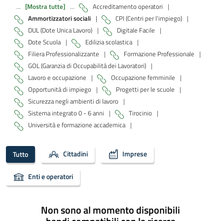
...
[Mostra tutte]
...
Accreditamento operatori
|
Ammortizzatori sociali
|
CPI (Centri per l'impiego)
|
DUL (Dote Unica Lavoro)
|
Digitale Facile
|
Dote Scuola
|
Edilizia scolastica
|
Filiera Professionalizzante
|
Formazione Professionale
|
GOL (Garanzia di Occupabilità dei Lavoratori)
|
Lavoro e occupazione
|
Occupazione femminile
|
Opportunità di impiego
|
Progetti per le scuole
|
Sicurezza negli ambienti di lavoro
|
Sistema integrato 0 - 6 anni
|
Tirocinio
|
Università e formazione accademica
|
Cittadini
Imprese
Tutto
Enti e operatori
Non sono al momento disponibili