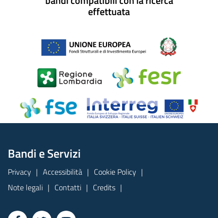
bandi compatibili con la ricerca
effettuata
Bandi e Servizi
Privacy
Accessibilità
Cookie Policy
Note legali
Contatti
Credits