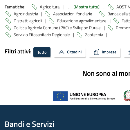
Tematiche:
Agricoltura
|
...
[Mostra tutte]
...
AQST M
Agroindustria
|
Associazioni fondiarie
|
Banca della 
Distretti agricoli
|
Educazione agroalimentare
|
Fatto
Politica Agricola Comune (PAC) e Sviluppo Rurale
|
Promozi
Servizio Fitosanitario Regionale
|
Zootecnia
|
Filtri attivi:
Cittadini
Imprese
Tutto
Non sono al mome
Bandi e Servizi