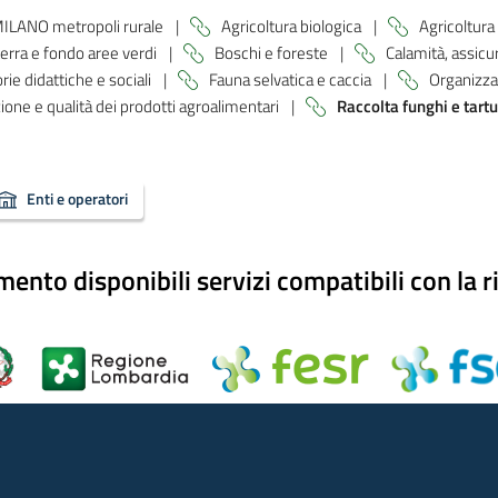
ILANO metropoli rurale
|
Agricoltura biologica
|
Agricoltura
terra e fondo aree verdi
|
Boschi e foreste
|
Calamità, assicur
rie didattiche e sociali
|
Fauna selvatica e caccia
|
Organizza
one e qualità dei prodotti agroalimentari
|
Raccolta funghi e tartu
Enti e operatori
nto disponibili servizi compatibili con la r