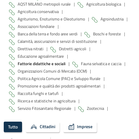
AQST MILANO metropoli rurale
|
Agricoltura biologica
|
Agricoltura conservativa
|
Agriturismo, Enoturismo e Oleoturismo
|
Agroindustria
|
Associazioni fondiarie
|
Banca della terra e fondo aree verdi
|
Boschi e foreste
|
Calamità, assicurazioni e servizi di sostituzione
|
Direttiva nitrati
|
Distretti agricoli
|
Educazione agroalimentare
|
Fattorie didattiche e sociali
|
Fauna selvatica e caccia
|
Organizzazioni Comuni di Mercato (OCM)
|
Politica Agricola Comune (PAC) e Sviluppo Rurale
|
Promozione e qualità dei prodotti agroalimentari
|
Raccolta funghi e tartufi
|
Ricerca e statistiche in agricoltura
|
Servizio Fitosanitario Regionale
|
Zootecnia
|
Cittadini
Imprese
Tutto