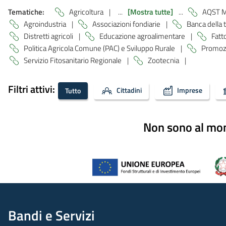
Tematiche:
Agricoltura
|
...
[Mostra tutte]
...
AQST M
Agroindustria
|
Associazioni fondiarie
|
Banca della 
Distretti agricoli
|
Educazione agroalimentare
|
Fatto
Politica Agricola Comune (PAC) e Sviluppo Rurale
|
Promozi
Servizio Fitosanitario Regionale
|
Zootecnia
|
Filtri attivi:
Cittadini
Imprese
Tutto
Non sono al mome
Bandi e Servizi