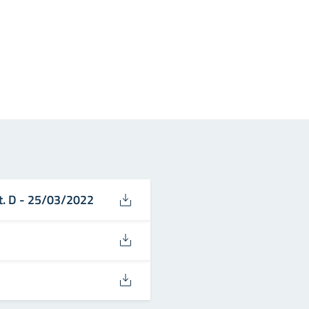
in
osta elettronica
at. D - 25/03/2022