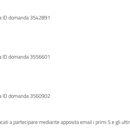
6 a ID domanda 3542891
2 a ID domanda 3556601
4 a ID domanda 3560902
cati a partecipare mediante apposita email i primi 5 e gli ult