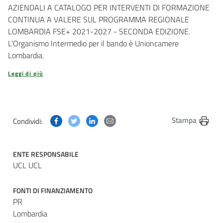
AZIENDALI A CATALOGO PER INTERVENTI DI FORMAZIONE
CONTINUA A VALERE SUL PROGRAMMA REGIONALE
LOMBARDIA FSE+ 2021-2027 - SECONDA EDIZIONE.
L'Organismo Intermedio per il bando è Unioncamere
Lombardia.
Leggi di più
Condividi questa pagina su Facebook
Condividi questa pagina su Twitter
Condividi questa pagina su Linkedin
Condividi questa pagina via post
Stampa
Condividi:
ENTE RESPONSABILE
UCL UCL
FONTI DI FINANZIAMENTO
PR
Lombardia