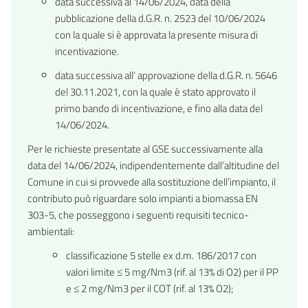
data successiva al 14/06/2024, data della
pubblicazione della d.G.R. n. 2523 del 10/06/2024
con la quale si è approvata la presente misura di
incentivazione.
data successiva all’ approvazione della d.G.R. n. 5646
del 30.11.2021, con la quale è stato approvato il
primo bando di incentivazione, e fino alla data del
14/06/2024.
Per le richieste presentate al GSE successivamente alla
data del 14/06/2024, indipendentemente dall’altitudine del
Comune in cui si provvede alla sostituzione dell’impianto, il
contributo può riguardare solo impianti a biomassa EN
303-5, che posseggono i seguenti requisiti tecnico-
ambientali:
classificazione 5 stelle ex d.m. 186/2017 con
valori limite ≤ 5 mg/Nm3 (rif. al 13% di O2) per il PP
e ≤ 2 mg/Nm3 per il COT (rif. al 13% O2);