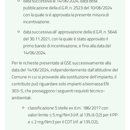
data successiva al 14/06/2024, data della
pubblicazione della d.G.R. n. 2523 del 10/06/2024
con la quale si è approvata la presente misura di
incentivazione.
data successiva all’ approvazione della d.G.R. n. 5646
del 30.11.2021, con la quale è stato approvato il
primo bando di incentivazione, e fino alla data del
14/06/2024.
Per le richieste presentate al GSE successivamente alla
data del 14/06/2024, indipendentemente dall’altitudine del
Comune in cui si provvede alla sostituzione dell’impianto, il
contributo può riguardare solo impianti a biomassa EN
303-5, che posseggono i seguenti requisiti tecnico-
ambientali:
classificazione 5 stelle ex d.m. 186/2017 con
valori limite ≤ 5 mg/Nm3 (rif. al 13% di O2) per il PP
e ≤ 2 mg/Nm3 per il COT (rif. al 13% O2);