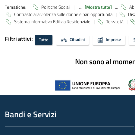
Tematiche:
Politiche Sociali
|
...
[Mostra tutte]
...
Abi
Contrasto alla violenza sulle donne e pari opportunità
|
Dis
Sistema informativo Edilizia Residenziale
|
Terza età
|
Filtri attivi:
Cittadini
Imprese
Tutto
Non sono al momento
Bandi e Servizi