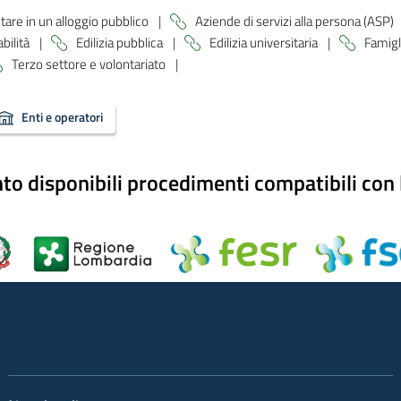
tare in un alloggio pubblico
|
Aziende di servizi alla persona (ASP)
abilità
|
Edilizia pubblica
|
Edilizia universitaria
|
Famigl
Terzo settore e volontariato
|
Enti e operatori
 disponibili procedimenti compatibili con l