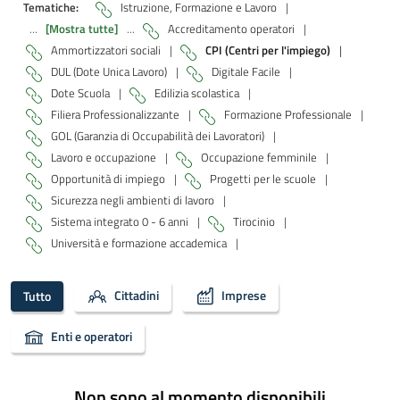
Tematiche:
Istruzione, Formazione e Lavoro
|
...
[Mostra tutte]
...
Accreditamento operatori
|
Ammortizzatori sociali
|
CPI (Centri per l'impiego)
|
DUL (Dote Unica Lavoro)
|
Digitale Facile
|
Dote Scuola
|
Edilizia scolastica
|
Filiera Professionalizzante
|
Formazione Professionale
|
GOL (Garanzia di Occupabilità dei Lavoratori)
|
Lavoro e occupazione
|
Occupazione femminile
|
Opportunità di impiego
|
Progetti per le scuole
|
Sicurezza negli ambienti di lavoro
|
Sistema integrato 0 - 6 anni
|
Tirocinio
|
Università e formazione accademica
|
Cittadini
Imprese
Tutto
Enti e operatori
Non sono al momento disponibili