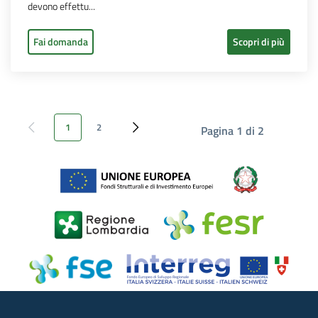
devono effettu...
Fai domanda
Scopri di più
1
2
Pagina 1 di 2
Pagina precedente
Pagina successiva