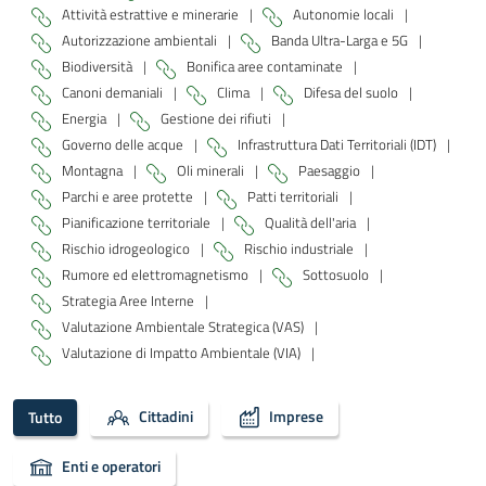
Attività estrattive e minerarie
|
Autonomie locali
|
Autorizzazione ambientali
|
Banda Ultra-Larga e 5G
|
Biodiversità
|
Bonifica aree contaminate
|
Canoni demaniali
|
Clima
|
Difesa del suolo
|
Energia
|
Gestione dei rifiuti
|
Governo delle acque
|
Infrastruttura Dati Territoriali (IDT)
|
Montagna
|
Oli minerali
|
Paesaggio
|
Parchi e aree protette
|
Patti territoriali
|
Pianificazione territoriale
|
Qualità dell'aria
|
Rischio idrogeologico
|
Rischio industriale
|
Rumore ed elettromagnetismo
|
Sottosuolo
|
Strategia Aree Interne
|
Valutazione Ambientale Strategica (VAS)
|
Valutazione di Impatto Ambientale (VIA)
|
Cittadini
Imprese
Tutto
Enti e operatori