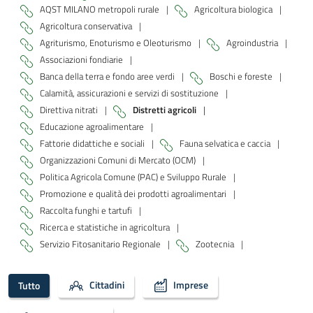
AQST MILANO metropoli rurale
|
Agricoltura biologica
|
Agricoltura conservativa
|
Agriturismo, Enoturismo e Oleoturismo
|
Agroindustria
|
Associazioni fondiarie
|
Banca della terra e fondo aree verdi
|
Boschi e foreste
|
Calamità, assicurazioni e servizi di sostituzione
|
Direttiva nitrati
|
Distretti agricoli
|
Educazione agroalimentare
|
Fattorie didattiche e sociali
|
Fauna selvatica e caccia
|
Organizzazioni Comuni di Mercato (OCM)
|
Politica Agricola Comune (PAC) e Sviluppo Rurale
|
Promozione e qualità dei prodotti agroalimentari
|
Raccolta funghi e tartufi
|
Ricerca e statistiche in agricoltura
|
Servizio Fitosanitario Regionale
|
Zootecnia
|
Cittadini
Imprese
Tutto