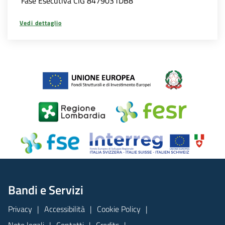
Fase Esecutiva CIG 8479031DB8
Vedi dettaglio
Bandi e Servizi
Privacy
Accessibilità
Cookie Policy
Note legali
Contatti
Credits