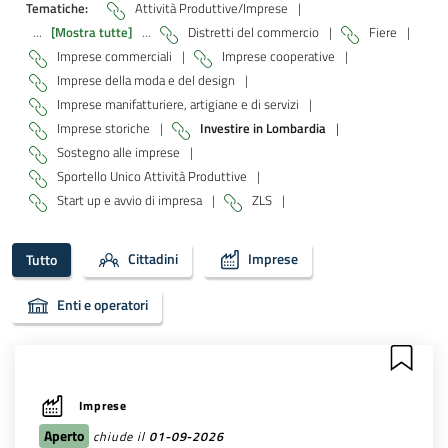
Tematiche:
Attività Produttive/Imprese
|
...
[Mostra tutte]
...
Distretti del commercio
|
Fiere
|
Imprese commerciali
|
Imprese cooperative
|
Imprese della moda e del design
|
Imprese manifatturiere, artigiane e di servizi
|
Imprese storiche
|
Investire in Lombardia
|
Sostegno alle imprese
|
Sportello Unico Attività Produttive
|
Start up e avvio di impresa
|
ZLS
|
Cittadini
Imprese
Tutto
Enti e operatori
Imprese
Aperto
chiude il
01-09-2026