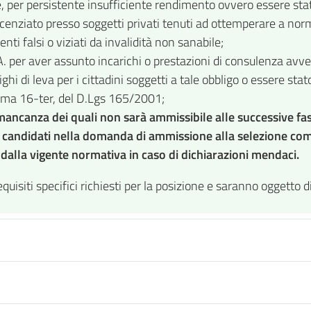
, per persistente insufficiente rendimento ovvero essere stato
enziato presso soggetti privati tenuti ad ottemperare a norma
i falsi o viziati da invalidità non sanabile;
.A. per aver assunto incarichi o prestazioni di consulenza avve
hi di leva per i cittadini soggetti a tale obbligo o essere sta
comma 16-ter, del D.Lgs 165/2001;
n mancanza dei quali non sarà ammissibile alle successive fa
ai candidati nella domanda di ammissione alla selezione com
 dalla vigente normativa in caso di dichiarazioni mendaci.
quisiti specifici richiesti per la posizione e saranno oggetto d