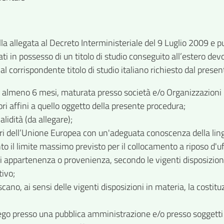
lla allegata al Decreto Interministeriale del 9 Luglio 2009 e 
ati in possesso di un titolo di studio conseguito all’estero de
al corrispondente titolo di studio italiano richiesto dal presen
almeno 6 mesi, maturata presso società e/o Organizzazioni pubb
tori affini a quello oggetto della presente procedura;
lidità (da allegare);
bri dell’Unione Europea con un'adeguata conoscenza della ling
o il limite massimo previsto per il collocamento a riposo d'uff
ti di appartenenza o provenienza, secondo le vigenti disposizioni
tivo;
ano, ai sensi delle vigenti disposizioni in materia, la costitu
iego presso una pubblica amministrazione e/o presso soggetti 