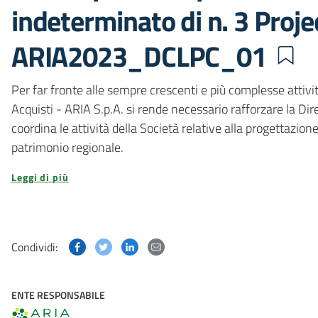
indeterminato di n. 3 Projec
ARIA2023_DCLPC_01
Per far fronte alle sempre crescenti e più complesse attivi
Acquisti - ARIA S.p.A. si rende necessario rafforzare la Dire
coordina le attività della Società relative alla progettazi
patrimonio regionale.
Leggi di più
Condividi questa pagina su Facebook
Condividi questa pagina su Twitter
Condividi questa pagina su Linked
Condividi questa pagina via p
Condividi:
ENTE RESPONSABILE