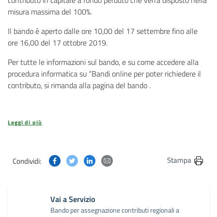
contributo in capitale a fondo perduto che verrà disposto nella
misura massima del 100%.
Il bando è aperto dalle ore 10,00 del 17 settembre fino alle
ore 16,00 del 17 ottobre 2019.
Per tutte le informazioni sul bando, e su come accedere alla
procedura informatica su “Bandi online per poter richiedere il
contributo, si rimanda alla pagina del bando .
Leggi di più
Condividi questa pagina su Facebook
Condividi questa pagina su Twitter
Condividi questa pagina su Linkedin
Condividi questa pagina via post
Stampa
Condividi:
Vai a Servizio
Bando per assegnazione contributi regionali a