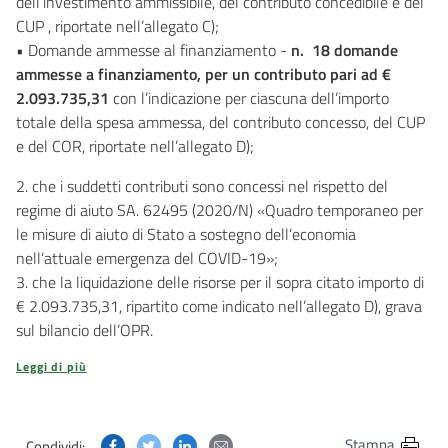
dell’investimento ammissibile, del contributo concedibile e del
CUP , riportate nell’allegato C);
• Domande ammesse al finanziamento -
n. 18 domande
ammesse a finanziamento, per un contributo pari ad €
2.093.735,31
con l’indicazione per ciascuna dell’importo
totale della spesa ammessa, del contributo concesso, del CUP
e del COR, riportate nell’allegato D);
2. che i suddetti contributi sono concessi nel rispetto del
regime di aiuto SA. 62495 (2020/N) «Quadro temporaneo per
le misure di aiuto di Stato a sostegno dell’economia
nell’attuale emergenza del COVID-19»;
3. che la liquidazione delle risorse per il sopra citato importo di
€ 2.093.735,31, ripartito come indicato nell’allegato D), grava
sul bilancio dell’OPR.
Leggi di più
Condividi questa pagina su Facebook
Condividi questa pagina su Twitter
Condividi questa pagina su Linkedin
Condividi questa pagina via post
Stampa
Condividi: