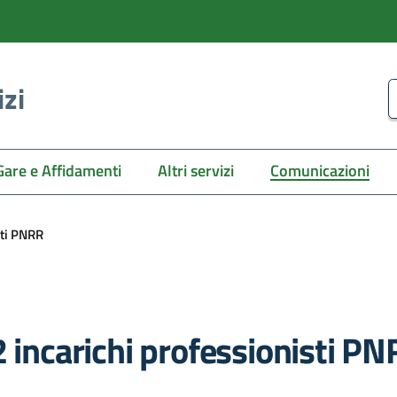
izi
C
Gare e Affidamenti
Altri servizi
Comunicazioni
sti PNRR
2 incarichi professionisti P