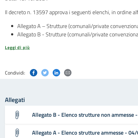
Il decreto n. 13597 approva i seguenti elenchi, in ordine al
Allegato A – Strutture (comunali/private convenzion
Allegato B - Strutture (comunali/private convenzion
Leggi di più
Condividi questa pagina su Facebook
Condividi questa pagina su Twitter
Condividi questa pagina su Linked
Condividi questa pagina via p
Condividi:
Allegati
Allegato B - Elenco strutture non ammesse
Allegato A - Elenco strutture ammesse - 04