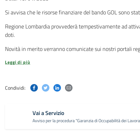
Si avvisa che le risorse finanziare del bando GOL sono stat
Regione Lombardia provvederà tempestivamente ad attivare
doti.
Novità in merito verranno comunicate sui nostri portali reg
Leggi di più
Condividi questa pagina su Facebook
Condividi questa pagina su Twitter
Condividi questa pagina su Linked
Condividi questa pagina via p
Condividi:
Vai a Servizio
Avviso per la procedura "Garanzia di Occupabilità dei Lavora