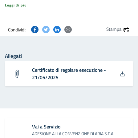
Leggi di più
Condividi questa pagina su Facebook
Condividi questa pagina su Twitter
Condividi questa pagina su Linkedin
Condividi questa pagina via post
Stampa
Condividi:
Allegati
Certificato di regolare esecuzione -
21/05/2025
Vai a Servizio
ADESIONE ALLA CONVENZIONE DI ARIA S.P.A.