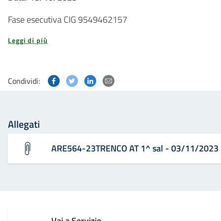
Fase esecutiva CIG 9549462157
Leggi di più
Condividi questa pagina su Facebook
Condividi questa pagina su Twitter
Condividi questa pagina su Linked
Condividi questa pagina via p
Condividi:
Allegati
ARE564-23TRENCO AT 1^ sal - 03/11/2023
Vai a Servizio