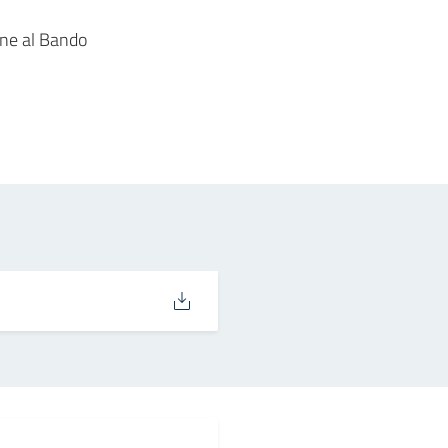
ione al Bando
in
osta elettronica