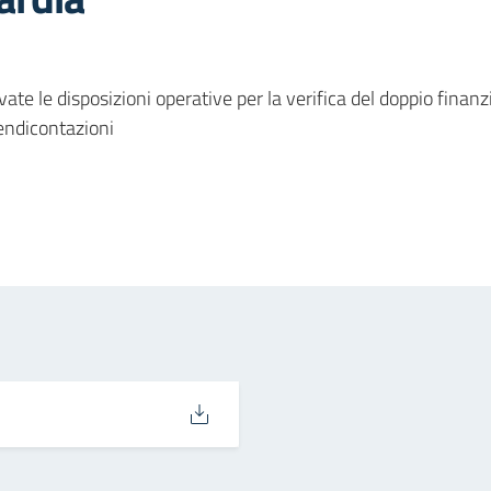
ate le disposizioni operative per la verifica del doppio fina
rendicontazioni
in
osta elettronica