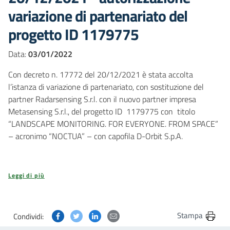
variazione di partenariato del
progetto ID 1179775
Data:
03/01/2022
Con decreto n. 17772 del 20/12/2021 è stata accolta
l’istanza di variazione di partenariato, con sostituzione del
partner Radarsensing S.r.l. con il nuovo partner impresa
Metasensing S.r.l., del progetto ID 1179775 con titolo
“LANDSCAPE MONITORING. FOR EVERYONE. FROM SPACE”
– acronimo “NOCTUA” – con capofila D-Orbit S.p.A.
Leggi di più
Condividi questa pagina su Facebook
Condividi questa pagina su Twitter
Condividi questa pagina su Linkedin
Condividi questa pagina via post
Stampa
Condividi: