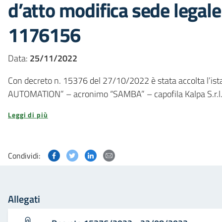
d’atto modifica sede legale
1176156
Data:
25/11/2022
Con decreto n. 15376 del 27/10/2022 è stata accolta l
AUTOMATION” – acronimo “SAMBA” – capofila Kalpa S.r.l., co
Leggi di più
Condividi questa pagina su Facebook
Condividi questa pagina su Twitter
Condividi questa pagina su Linked
Condividi questa pagina via p
Condividi:
Allegati