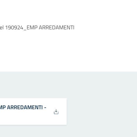
 10 del 190924_EMP ARREDAMENTI
in
osta elettronica
_EMP ARREDAMENTI -