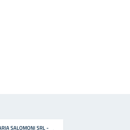
in
osta elettronica
IARIA SALOMONI SRL -