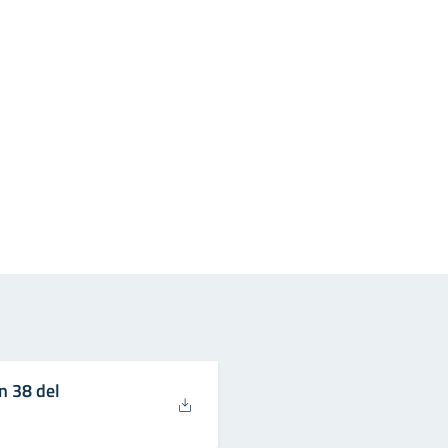
in
osta elettronica
n 38 del