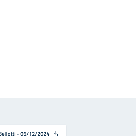
in
osta elettronica
ellotti - 06/12/2024