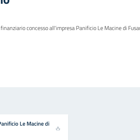
finanziario concesso all'impresa Panificio Le Macine di Fus
in
osta elettronica
nificio Le Macine di