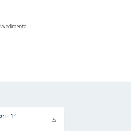
rovvedimento.
in
osta elettronica
ori - 1°