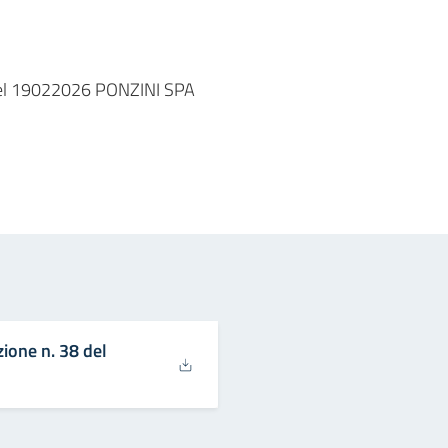
 del 19022026 PONZINI SPA
in
osta elettronica
ione n. 38 del