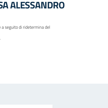
NSA ALESSANDRO
a seguito di ridetermina del
.
in
osta elettronica