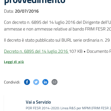
Data:
20/07/2016
Con decreto n. 6895 del 14 luglio 2016 del Dirigente dell’
ammesse e non ammesse relative al bando FRIM FESR 20
Il decreto è stato pubblicato sul BURL serie ordinaria n. 29
Decreto n. 6895 del 14 luglio 2016
107 KB
•
Documento 
Leggi di più
Condividi questa pagina su Facebook
Condividi questa pagina su Twitter
Condividi questa pagina su Linked
Condividi questa pagina via p
Condividi:
Vai a Servizio
POR FESR 2014-2020: Linea R&S per MPMI (FRIM FESR 