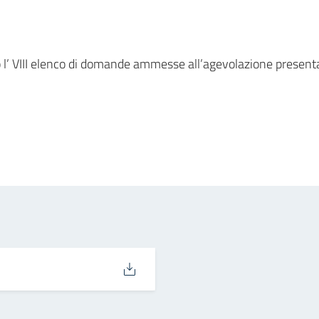
 l’ VIII elenco di domande ammesse all’agevolazione present
in
osta elettronica