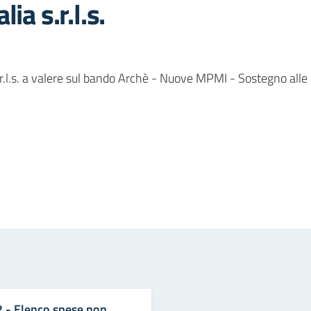
ia s.r.l.s.
r.l.s. a valere sul bando Archè - Nuove MPMI - Sostegno alle
in
osta elettronica
2 - Elenco spese non