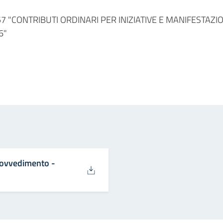
 n. 5757 "CONTRIBUTI ORDINARI PER INIZIATIVE E MANIFESTA
6"
in
osta elettronica
rovvedimento -