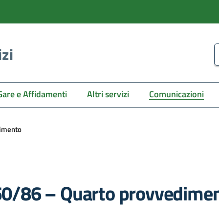
izi
C
Gare e Affidamenti
Altri servizi
Comunicazioni
dimento
. 50/86 – Quarto provvedime