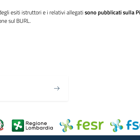
 esiti istruttori e i relativi allegati
sono pubblicati sulla P
ione sul BURL.
in
osta elettronica