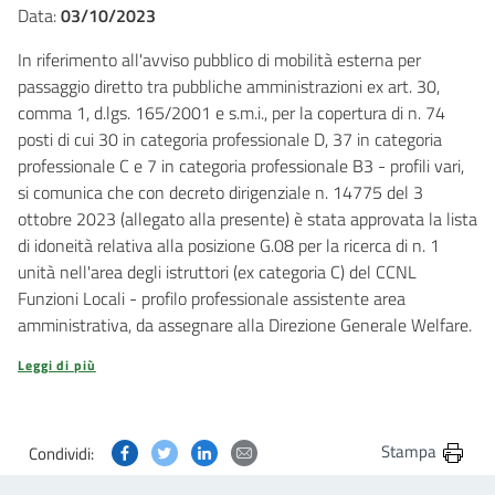
Data:
03/10/2023
In riferimento all'avviso pubblico di mobilità esterna per
passaggio diretto tra pubbliche amministrazioni ex art. 30,
comma 1, d.lgs. 165/2001 e s.m.i., per la copertura di n. 74
posti di cui 30 in categoria professionale D, 37 in categoria
professionale C e 7 in categoria professionale B3 - profili vari,
si comunica che con decreto dirigenziale n. 14775 del 3
ottobre 2023 (allegato alla presente) è stata approvata la lista
di idoneità relativa alla posizione G.08 per la ricerca di n. 1
unità nell'area degli istruttori (ex categoria C) del CCNL
Funzioni Locali - profilo professionale assistente area
amministrativa, da assegnare alla Direzione Generale Welfare.
Leggi di più
Condividi questa pagina su Facebook
Condividi questa pagina su Twitter
Condividi questa pagina su Linkedin
Condividi questa pagina via post
Stampa
Condividi: