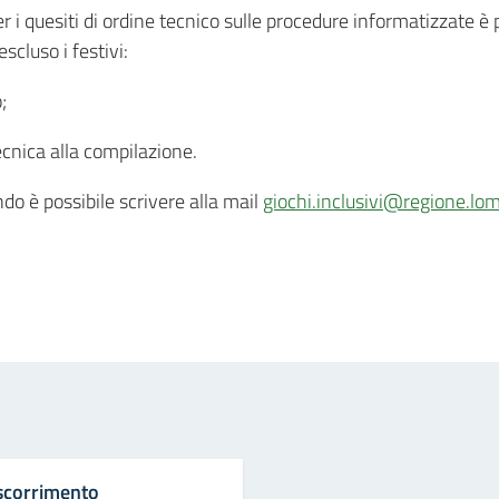
r i quesiti di ordine tecnico sulle procedure informatizzate è 
cluso i festivi:
;
tecnica alla compilazione.
ndo è possibile scrivere alla mail
giochi.inclusivi@regione.lom
in
osta elettronica
scorrimento