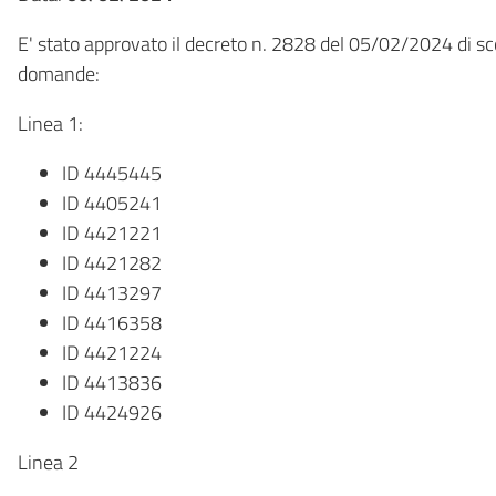
E' stato approvato il decreto n. 2828 del 05/02/2024 di sc
domande:
Linea 1:
ID 4445445
ID 4405241
ID 4421221
ID 4421282
ID 4413297
ID 4416358
ID 4421224
ID 4413836
ID 4424926
Linea 2