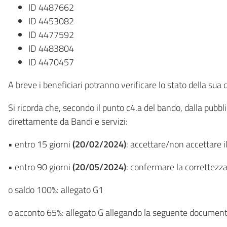
ID 4487662
ID 4453082
ID 4477592
ID 4483804
ID 4470457
A breve i beneficiari potranno verificare lo stato della su
Si ricorda che, secondo il punto c4.a del bando, dalla pubbl
direttamente da Bandi e servizi:
• entro 15 giorni
(20/02/2024)
: accettare/non accettare il
• entro 90 giorni
(20/05/2024)
: confermare la correttezza 
o saldo 100%: allegato G1
o acconto 65%: allegato G allegando la seguente document