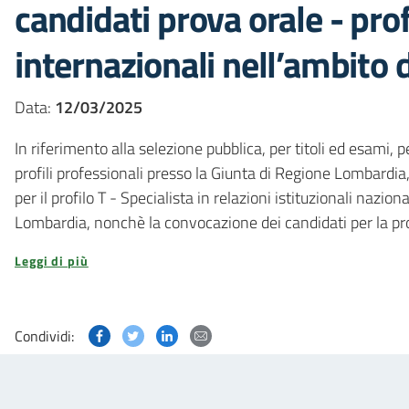
candidati prova orale - profi
internazionali nell’ambito 
Data:
12/03/2025
In riferimento alla selezione pubblica, per titoli ed esami,
profili professionali presso la Giunta di Regione Lombardia,
per il profilo
T - Specialista in relazioni istituzionali nazio
Lombardia, nonchè la convocazione dei candidati per la pro
Leggi di più
Condividi questa pagina su Facebook
Condividi questa pagina su Twitter
Condividi questa pagina su Linked
Condividi questa pagina via p
Condividi: