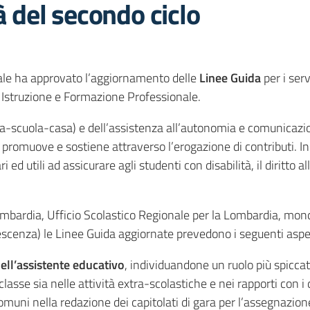
à del secondo ciclo
ale ha approvato l’aggiornamento delle
Linee Guida
per i serv
di Istruzione e Formazione Professionale.
(casa-scuola-casa) e dell’assistenza all’autonomia e comunica
romuove e sostiene attraverso l’erogazione di contributi. In p
i ed utili ad assicurare agli studenti con disabilità, il diritto 
Lombardia, Ufficio Scolastico Regionale per la Lombardia, mo
olescenza) le Linee Guida aggiornate prevedono i seguenti aspet
dell’assistente educativo
, individuandone un ruolo più spicc
lasse sia nelle attività extra-scolastiche e nei rapporti con i d
i Comuni nella redazione dei capitolati di gara per l’assegnazio