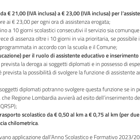
a € 21,00 (IVA inclusa) a € 23,00 (IVA inclusa) per l’assist
re ai € 23,00 per ogni ora di assistenza erogata;
no a 10 giorni scolastici consecutivi il servizio sia comunque
e di assenza oltre i 10 giorni in via prioritaria, se possibile 
 riprogrammata in accordo con la scuola e il Comune;
ucazione) per il ruolo di assistente educativo
e inserimento
prevista la deroga ai soggetti diplomati e in possesso di es
 prevista la possibilità di svolgere la funzione di assistente a
soggetti diplomati potranno svolgere questa funzione se in p
 che Regione Lombardia avvierà ad esito dell’inserimento del 
 (QRSP);
asporto scolastico da € 0,50 al km a € 0,75 al km (per due 
scia chilometrica
.
ovano applicazione dall’Anno Scolastico e Formativo 2023/202