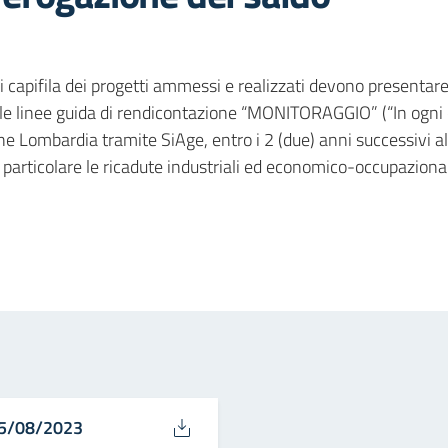
i capifila dei progetti ammessi e realizzati devono presentare
elle linee guida di rendicontazione “MONITORAGGIO” (“In ogni c
ne Lombardia tramite SiAge, entro i 2 (due) anni successivi al
articolare le ricadute industriali ed economico-occupazional
in
osta elettronica
- 25/08/2023