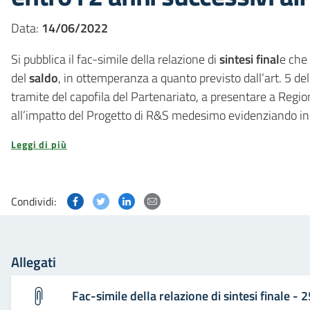
Data:
14/06/2022
Si pubblica il fac-simile della relazione di
sintesi final
e che 
del
saldo
, in ottemperanza a quanto previsto dall’art. 5 d
tramite del capofila del Partenariato, a presentare a Regio
all’impatto del Progetto di R&S medesimo evidenziando in p
Leggi di più
Condividi questa pagina su Facebook
Condividi questa pagina su Twitter
Condividi questa pagina su Linked
Condividi questa pagina via p
Condividi:
Allegati
Fac-simile della relazione di sintesi finale 