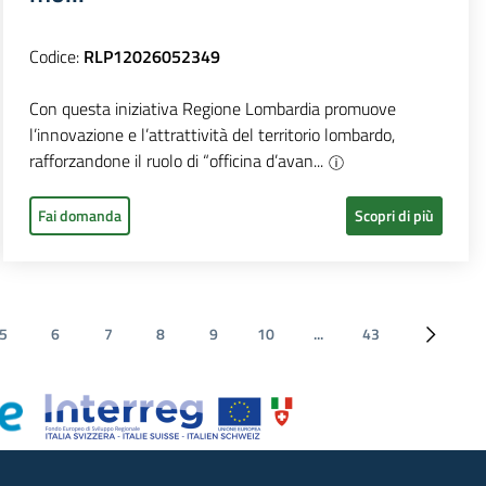
Codice:
RLP12026052349
Con questa iniziativa Regione Lombardia promuove
l’innovazione e l’attrattività del territorio lombardo,
rafforzandone il ruolo di “officina d’avan...
Fai domanda
Scopri di più
5
6
7
8
9
10
...
43
Pagina s