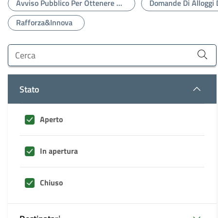
Avviso Pubblico Per Ottenere Contributi Per L'acquisto Di Ausili/strumenti Tecnologicamente Avanzati Per Persone Con Disabilità O Disturbi Specifici Dell'apprendimento (DSA)
Rafforza&Innova
Cerca un bando
Stato
Aperto
In apertura
Chiuso