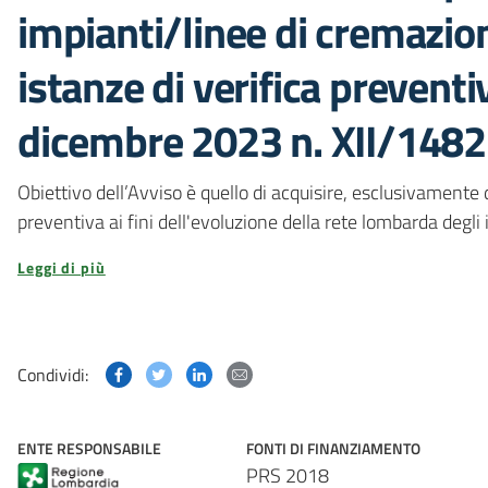
impianti/linee di cremazion
istanze di verifica preventiv
dicembre 2023 n. XII/148
Obiettivo dell’Avviso è quello di acquisire, esclusivamente 
preventiva ai fini dell'evoluzione della rete lombarda degli
Leggi di più
Condividi questa pagina su Facebook
Condividi questa pagina su Twitter
Condividi questa pagina su Linked
Condividi questa pagina via p
Condividi:
ENTE RESPONSABILE
FONTI DI FINANZIAMENTO
PRS 2018