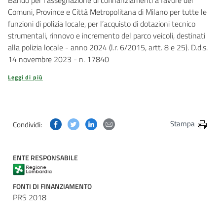
Bando per l’assegnazione di cofinanziamenti a favore dei
Comuni, Province e Città Metropolitana di Milano per tutte le
funzioni di polizia locale, per l’acquisto di dotazioni tecnico
strumentali, rinnovo e incremento del parco veicoli, destinati
alla polizia locale - anno 2024 (l.r. 6/2015, artt. 8 e 25). D.d.s.
14 novembre 2023 - n. 17840
Leggi di più
Condividi questa pagina su Facebook
Condividi questa pagina su Twitter
Condividi questa pagina su Linkedin
Condividi questa pagina via post
Stampa
Condividi:
ENTE RESPONSABILE
FONTI DI FINANZIAMENTO
PRS 2018